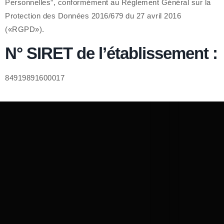
Personnelles”, conformément au Règlement Général sur la
Protection des Données 2016/679 du 27 avril 2016
(«RGPD»).
N° SIRET de l’établissement :
84919891600017