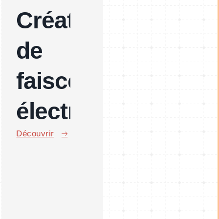
Création
de
faisceau
électrique
Découvrir