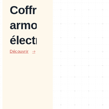
Coffret et
armoire
électrique
Découvrir