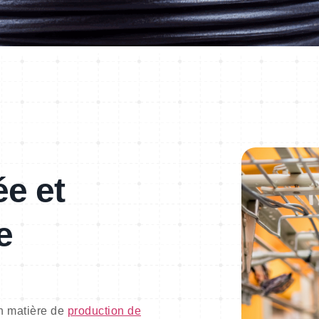
ée et
e
n matière de
production de