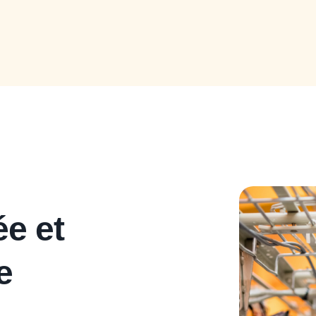
ée et
e