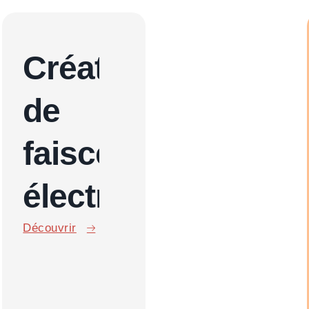
Création
de
faisceau
électrique
Découvrir