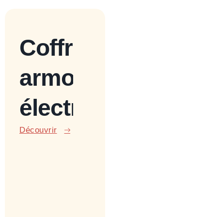
Coffret et
armoire
électrique
Découvrir